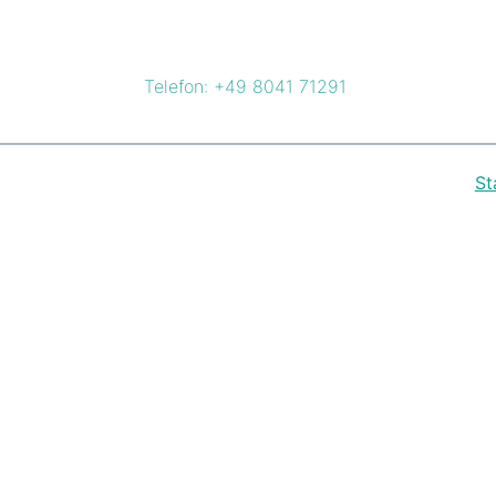
Zum
Inhalt
springen
Telefon: +49 8041 71291
St