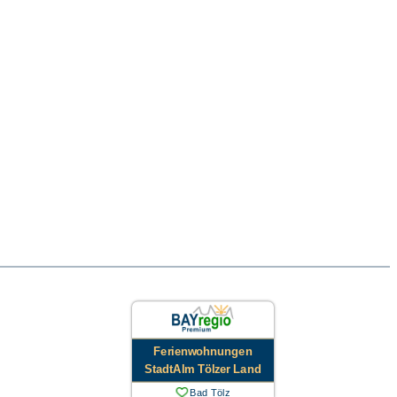
Ferienwohnungen
StadtAlm Tölzer Land
Bad Tölz