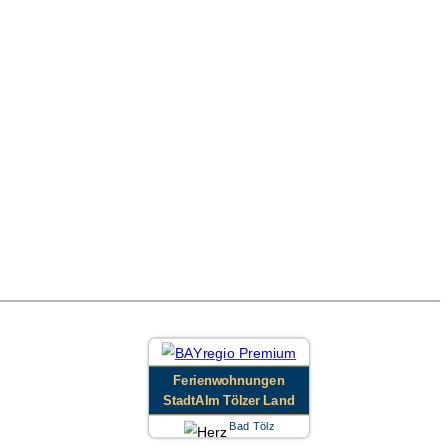
Ferienwohnungen
StadtAlm Tölzer Land
Bad Tölz