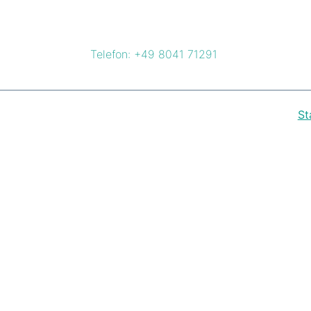
Zum
Inhalt
springen
Telefon: +49 8041 71291
St